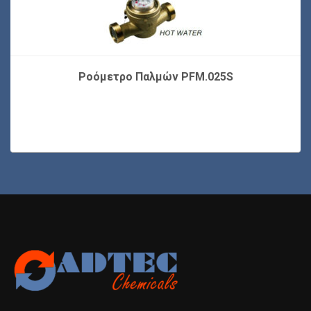
Ροόμετρο Παλμών PFM.025S