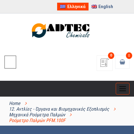
Ελληνικά
English
0
0
Categ
ΚΑΤΗΓΟΡΊΕΣ ΠΡΟΪΌΝΤΩΝ
Home
12. Αντλίες - Όργανα και Βιομηχανικός Εξοπλισμός
Μηχανικά Ροόμετρα Παλμών
Ροόμετρο Παλμών PFM.100F