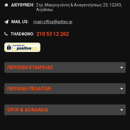
ΔΙΕΎΘΥΝΣΗ:
Στρ. Μακρυγιάννη & Αναγεννήσεως 23, 12243,
Αιγάλεω.
MAIL US:
main.office@adtec.gr
210 53 12 262
ΤΗΛΈΦΩΝΟ:
ΠΕΡΙΟΧΉ ΕΤΑΙΡΕΊΑΣ
ΠΕΡΙΟΧΉ ΠΕΛΑΤΏΝ
ΌΡΟΙ & ΑΣΦΆΛΕΙΑ