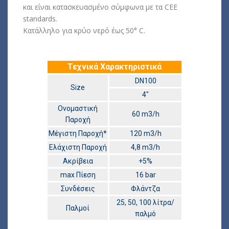
και είναι κατασκευασμένο σύμφωνα με τα CEE
standards.
Κατάλληλo για κρύο νερό έως 50° C.
Τεχνικά Χαρακτηριστικά
DN100
Size
4″
Ονομαστική
60 m3/h
Παροχή
Μέγιστη Παροχή*
120 m3/h
Ελάχιστη Παροχή
4,8 m3/h
Ακρίβεια
+5%
max Πίεση
16 bar
Συνδέσεις
Φλάντζα
25, 50, 100 λίτρα/
Παλμοί
παλμό