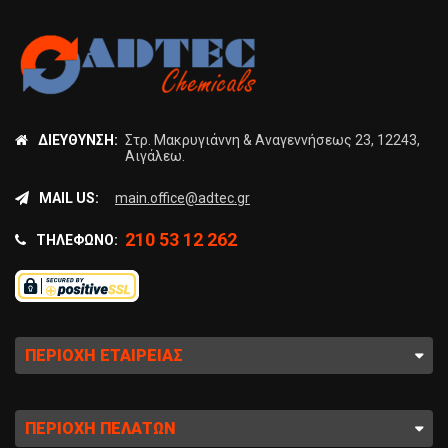
ΔΙΕΎΘΥΝΣΗ:
Στρ. Μακρυγιάννη & Αναγεννήσεως 23, 12243,
Αιγάλεω.
MAIL US:
main.office@adtec.gr
210 53 12 262
ΤΗΛΈΦΩΝΟ:
ΠΕΡΙΟΧΉ ΕΤΑΙΡΕΊΑΣ
ΠΕΡΙΟΧΉ ΠΕΛΑΤΏΝ