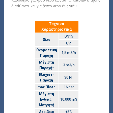
Κατάλληλo για κρύο νερό έως 30° C. Κατόπιν ζήτησης
διατίθενται και για ζεστό νερό έως 90° C.
Τεχνικά
Χαρακτηριστικά
DN15
Size
1/2″
Ονομαστική
1,5 m3/h
Παροχή
Μέγιστη
3 m3/h
Παροχή*
Ελάχιστη
30 l/h
Παροχή
max Πίεση
16 bar
Μέγιστη
Ένδειξη
10.000 m3
Μετρητή
Ακρίβεια
+5%