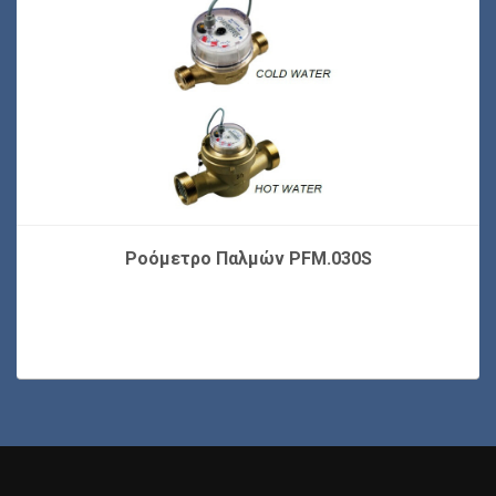
Ροόμετρο Παλμών PFM.030S