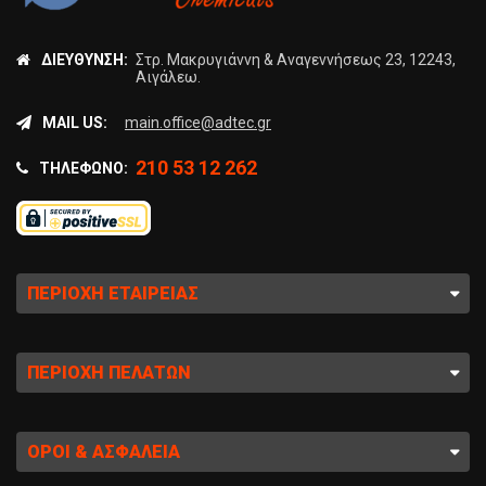
ΔΙΕΎΘΥΝΣΗ:
Στρ. Μακρυγιάννη & Αναγεννήσεως 23, 12243,
Αιγάλεω.
MAIL US:
main.office@adtec.gr
210 53 12 262
ΤΗΛΈΦΩΝΟ:
ΠΕΡΙΟΧΉ ΕΤΑΙΡΕΊΑΣ
ΠΕΡΙΟΧΉ ΠΕΛΑΤΏΝ
ΌΡΟΙ & ΑΣΦΆΛΕΙΑ