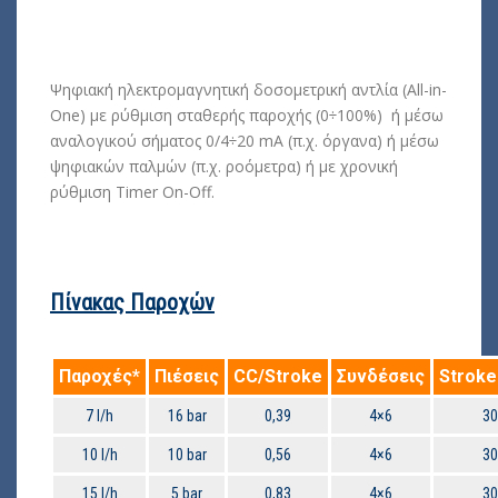
Ψηφιακή ηλεκτρομαγνητική δοσομετρική αντλία (All-in-
One) με ρύθμιση σταθερής παροχής (0÷100%) ή μέσω
αναλογικού σήματος 0/4÷20 mA (π.χ. όργανα) ή μέσω
ψηφιακών παλμών (π.χ. ροόμετρα) ή με χρονική
ρύθμιση Timer On-Off.
Πίνακας Παροχών
Παροχές*
Πιέσεις
CC/Stroke
Συνδέσεις
Stroke
7 l/h
16 bar
0,39
4×6
30
10 l/h
10 bar
0,56
4×6
30
15 l/h
5 bar
0,83
4×6
30