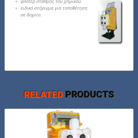
φλοτέρ στάθμης του χημικού.
ειδικό στήριγμα για τοποθέτηση
σε δοχείο.
RELATED
PRODUCTS