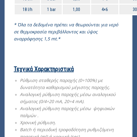
18 l/h
1 bar
1,00
4×6
30
* Όλα τα δεδομένα πρέπει να θεωρούνται για νερό
σε θερμοκρασία περιβάλλοντος και ύψος
αναρρόφησης 1,5 mt.*
Τεχνικά Χαρακτηριστικά
Ρύθμιση σταθερής παροχής (0÷100%) με
δυνατότητα καθορισμού μέγιστης παροχής.
Αναλογική ρύθμιση παροχής μέσω αναλογικού
σήματος (0/4÷20 mA, 20÷4 mA).
Αναλογική ρύθμιση παροχής μέσω ψηφιακών
παλμών .
Χρονική ρύθμιση.
Batch ή περιοδική τροφοδότηση ρυθμιζόμενη
ποσοτικά (ml) ή χρονικά (sec).