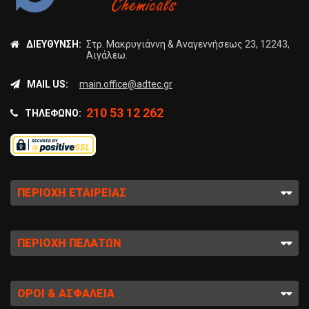
ΔΙΕΎΘΥΝΣΗ:
Στρ. Μακρυγιάννη & Αναγεννήσεως 23, 12243,
Αιγάλεω.
MAIL US:
main.office@adtec.gr
210 53 12 262
ΤΗΛΈΦΩΝΟ:
ΠΕΡΙΟΧΉ ΕΤΑΙΡΕΊΑΣ
ΠΕΡΙΟΧΉ ΠΕΛΑΤΏΝ
ΌΡΟΙ & ΑΣΦΆΛΕΙΑ