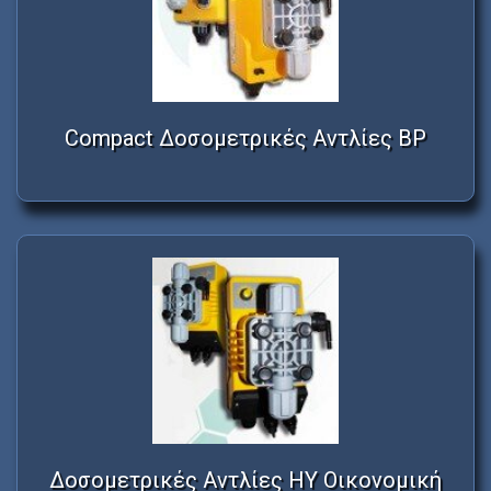
Compact Δοσομετρικές Αντλίες BP
Δοσομετρικές Αντλίες HY Οικονομική