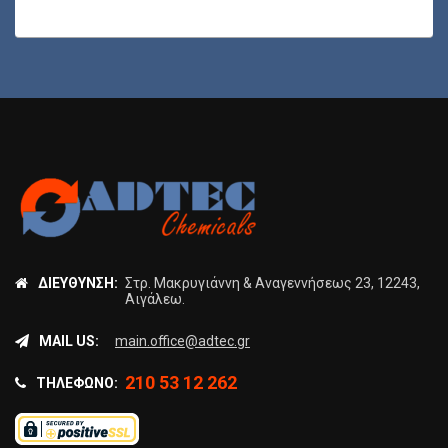
ΔΙΕΎΘΥΝΣΗ:
Στρ. Μακρυγιάννη & Αναγεννήσεως 23, 12243,
Αιγάλεω.
MAIL US:
main.office@adtec.gr
210 53 12 262
ΤΗΛΈΦΩΝΟ: