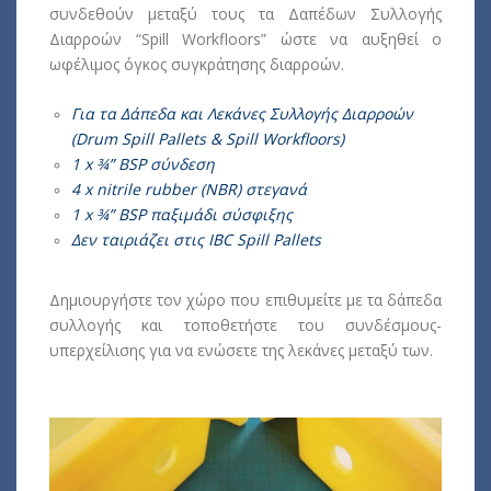
συνδεθούν μεταξύ τους τα Δαπέδων Συλλογής
Διαρροών “Spill Workfloors” ώστε να αυξηθεί ο
ωφέλιμος όγκος συγκράτησης διαρροών.
Για τα Δάπεδα και Λεκάνες Συλλογής Διαρροών
(Drum Spill Pallets & Spill Workfloors)
1 x ¾” BSP σύνδεση
4 x nitrile rubber (NBR) στεγανά
1 x ¾” BSP παξιμάδι σύσφιξης
Δεν ταιριάζει στις IBC Spill Pallets
Δημιουργήστε τον χώρο που επιθυμείτε με τα δάπεδα
συλλογής και τοποθετήστε του συνδέσμους-
υπερχείλισης για να ενώσετε της λεκάνες μεταξύ των.