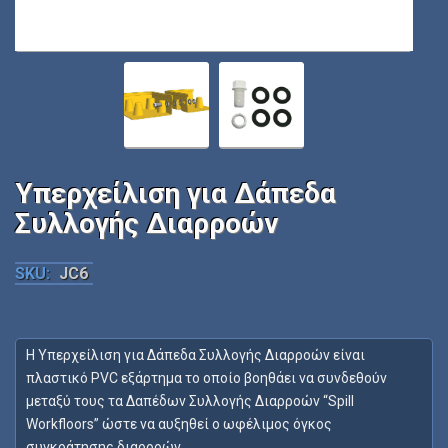
Υπερχείλιση για Δάπεδα
Συλλογής Διαρροών
SKU:
JC6
Η Υπερχείλιση για Δάπεδα Συλλογής Διαρροών είναι
πλαστικό PVC εξάρτημα το οποίο βοηθάει να συνδεθούν
μεταξύ τους τα Δαπέδων Συλλογής Διαρροών “Spill
Workfloors” ώστε να αυξηθεί ο ωφέλιμος όγκος
συγκράτησης διαρροών.