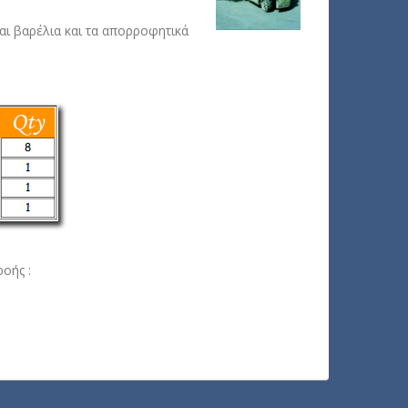
αι βαρέλια και τα απορροφητικά
ροής :