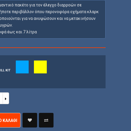
μαντικό πακέτο για τον έλεγχο διαρροών σε
ήποτε περιβάλλον όπου περονοφόρα οχήματα κλαρκ
οποιούνται για να ανυψώσουν και να μετακινήσουν
 υγρών.
φά έως και 7 λίτρα
ILL KIT
νοφόρων
τητα
Ο ΚΑΛΆΘΙ