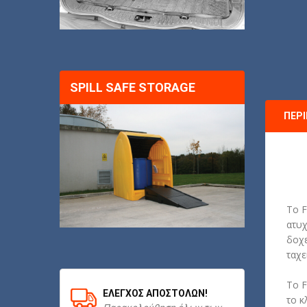
SPILL SAFE STORAGE
ΠΕΡ
Το F
ατυχ
δοχε
ταχε
Το F
ΈΛΕΓΧΟΣ ΑΠΟΣΤΟΛΏΝ!
το κ