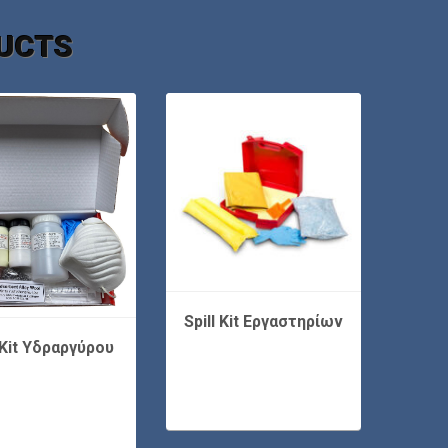
UCTS
Spill Kit Εργαστηρίων
Spi
l Kit Υδραργύρου