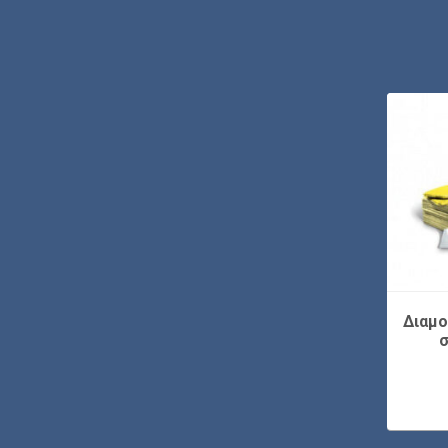
 Kit Εργαστηρίων
Spill Kit Σωματικών
Διαμο
Υγρών
σ