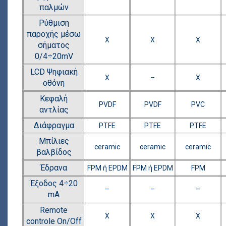
παλμών
Ρύθμιση
παροχής μέσω
Χ
Χ
Χ
σήματος
0/4÷20mV
LCD Ψηφιακή
Χ
–
Χ
οθόνη
Κεφαλή
PVDF
PVDF
PVC
αντλίας
Διάφραγμα
PTFE
PTFE
PTFE
Μπίλιες
ceramic
ceramic
ceramic
βαλβίδος
Έδρανα
FPM ή EPDM
FPM ή EPDM
FPM
Έξοδος 4÷20
–
–
–
mA
Remote
Χ
Χ
Χ
controle On/Off