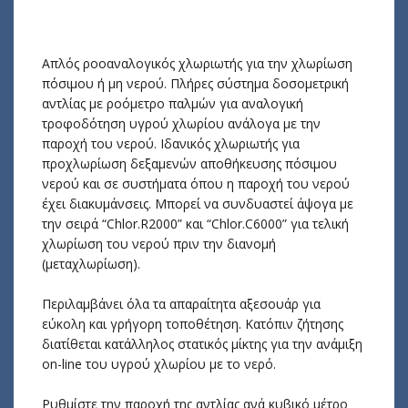
Απλός ροοαναλογικός χλωριωτής για την χλωρίωση
πόσιμου ή μη νερού. Πλήρες σύστημα δοσομετρική
αντλίας με ροόμετρο παλμών για αναλογική
τροφοδότηση υγρού χλωρίου ανάλογα με την
παροχή του νερού. Ιδανικός χλωριωτής για
προχλωρίωση δεξαμενών αποθήκευσης πόσιμου
νερού και σε συστήματα όπου η παροχή του νερού
έχει διακυμάνσεις. Μπορεί να συνδυαστεί άψογα με
την σειρά “Chlor.R2000” και “Chlor.C6000” για τελική
χλωρίωση του νερού πριν την διανομή
(μεταχλωρίωση).
Περιλαμβάνει όλα τα απαραίτητα αξεσουάρ για
εύκολη και γρήγορη τοποθέτηση. Κατόπιν ζήτησης
διατίθεται κατάλληλος στατικός μίκτης για την ανάμιξη
on-line του υγρού χλωρίου με το νερό.
Ρυθμίστε την παροχή της αντλίας ανά κυβικό μέτρο