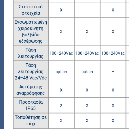
Στατιστικά
Χ
–
Χ
στοιχεία
Ενσωματωμένη
χειροκίνητη
Χ
Χ
Χ
βαλβίδα
εξαέρωσης
Τάση
100÷240Vac
100÷240Vac
100÷240Vac
λειτουργίας
Τάση
λειτουργίας
option
option
–
24÷48 Vac/Vdc
Aυτόματης
Χ
Χ
Χ
αναρρόφησης
Προστασία
Χ
Χ
Χ
ΙΡ65
Τοποθέτηση σε
Χ
Χ
Χ
τοίχο