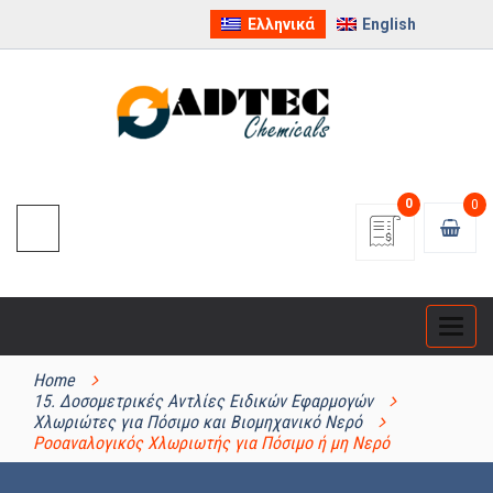
Ελληνικά
English
0
0
Categ
ΚΑΤΗΓΟΡΊΕΣ ΠΡΟΪΌΝΤΩΝ
Home
15. Δοσομετρικές Αντλίες Ειδικών Εφαρμογών
Χλωριώτες για Πόσιμο και Βιομηχανικό Νερό
Ροοαναλογικός Χλωριωτής για Πόσιμο ή μη Νερό