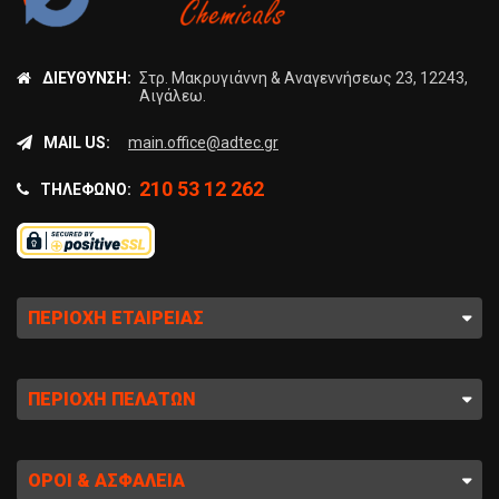
ΔΙΕΎΘΥΝΣΗ:
Στρ. Μακρυγιάννη & Αναγεννήσεως 23, 12243,
Αιγάλεω.
MAIL US:
main.office@adtec.gr
210 53 12 262
ΤΗΛΈΦΩΝΟ:
ΠΕΡΙΟΧΉ ΕΤΑΙΡΕΊΑΣ
ΠΕΡΙΟΧΉ ΠΕΛΑΤΏΝ
ΌΡΟΙ & ΑΣΦΆΛΕΙΑ