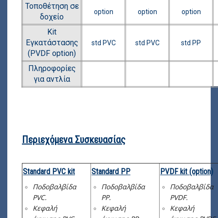
Τοποθέτηση σε
option
option
option
δοχείο
Kit
Εγκατάστασης
std PVC
std PVC
std PP
(PVDF option)
Πληροφορίες
για αντλία
Περιεχόμενα Συσκευασίας
Standard PVC kit
Standard PP
PVDF kit (option)
Ποδοβαλβίδα
Ποδοβαλβίδα
Ποδοβαλβίδα
PVC.
PP.
PVDF.
Κεφαλή
Κεφαλή
Κεφαλή