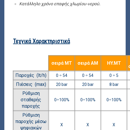
Κατάλληλο χρόνο επαφής χλωρίου-νερού.
Τεχνικά Χαρακτηριστικά
σειρά MT
σειρά ΑΜ
HY.ΜΤ
Παροχές (lt/h)
0 ÷ 54
0 ÷ 54
0 ÷ 5
Πιέσεις (max)
20 bar
20 bar
8 bar
Ρύθμιση
σταθερής
0÷100%
0÷100%
0÷100%
παροχής
Ρύθμιση
παροχής μέσω
Χ
Χ
Χ
ψηφιακών