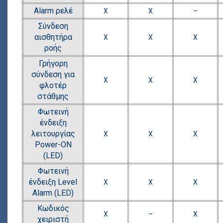
Alarm ρελέ
Χ
Χ
–
Σύνδεση
αισθητήρα
Χ
Χ
Χ
ροής
Γρήγορη
σύνδεση για
Χ
Χ
Χ
φλοτέρ
στάθμης
Φωτεινή
ένδειξη
λειτουργίας
Χ
Χ
Χ
Power-ON
(LED)
Φωτεινή
ένδειξη Level
Χ
Χ
Χ
Alarm (LED)
Κωδικός
Χ
–
Χ
χειριστή