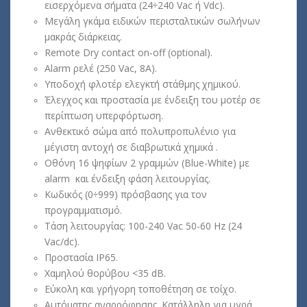
εισερχόμενα σήματα (24÷240 Vac ή Vdc).
Μεγάλη γκάμα ειδικών περισταλτικών σωλήνων
μακράς διάρκειας.
Remote Dry contact on-off (optional).
Alarm ρελέ (250 Vac, 8A).
Υποδοχή φλοτέρ ελεγκτή στάθμης χημικού.
Έλεγχος και προστασία με ένδειξη του μοτέρ σε
περίπτωση υπερφόρτωση.
Ανθεκτικό σώμα από πολυπροπυλένιο για
μέγιστη αντοχή σε διαβρωτικά χημικά .
Οθόνη 16 ψηφίων 2 γραμμών (Blue-White) με
alarm και ένδειξη φάση λειτουργίας.
Κωδικός (0÷999) πρόσβασης για τον
προγραμματισμό.
Τάση λειτουργίας: 100-240 Vac 50-60 Ηz (24
Vac/dc).
Προστασία ΙΡ65.
Χαμηλού θορύβου <35 dB.
Εύκολη και γρήγορη τοποθέτηση σε τοίχο.
Aυτόματης αναρρόφησης. Κατάλληλη για υγρά