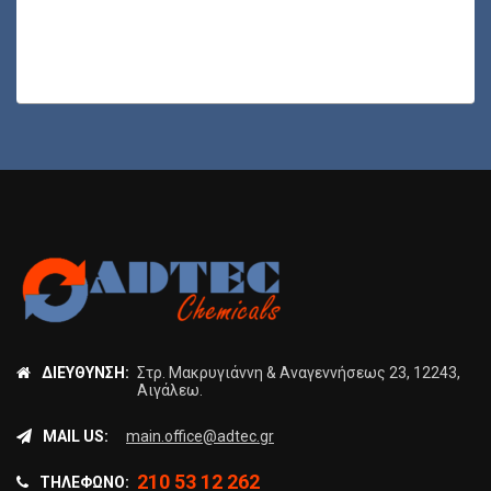
ΔΙΕΎΘΥΝΣΗ:
Στρ. Μακρυγιάννη & Αναγεννήσεως 23, 12243,
Αιγάλεω.
MAIL US:
main.office@adtec.gr
210 53 12 262
ΤΗΛΈΦΩΝΟ: