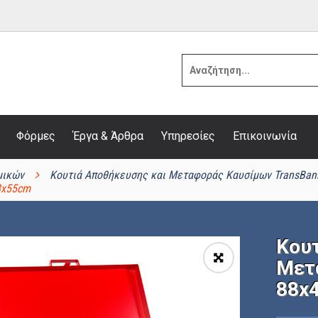
Φόρμες
Έργα & Άρθρα
Υπηρεσίες
Επικοινωνία
μικών
Κουτιά Αποθήκευσης και Μεταφοράς Καυσίμων TransBan
8x55cm
Κου
Μετ
🔍
88x