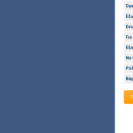
Όγ
Εξω
Εσω
Για
Εξ
No 
Ρό
Βά
Τ