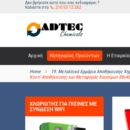
Δεν βρήκατε αυτό που σας ενδιαφέρει ?
Kαλέστε στο:
210 53 12 262
Αρχική
Κατηγορίες Προϊόντων
Η Εταιρεία
ΚΑΤΗΓΟΡΊΕΣ ΠΡΟΪΌΝΤΩΝ
Home
19. Μεταλλικά Ερμάρια Αποθήκευσης Χη
Κουτί Αποθήκευσης και Μεταφοράς Καυσίμων 88x4
ΧΛΩΡΙΩΤΉΣ ΓΙΑ ΠΙΣΊΝΕΣ ΜΕ
ΣΎΝΔΕΣΗ WIFI