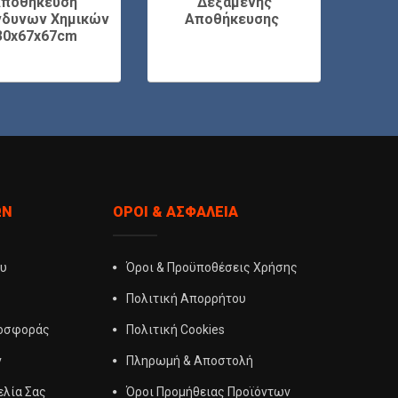
ποθήκευση
Δεξαμενής
νδυνων Χημικών
Αποθήκευσης
Δοσομ
30x67x67cm
ΏΝ
ΌΡΟΙ & ΑΣΦΆΛΕΙΑ
ου
Όροι & Προϋποθέσεις Χρήσης
Πολιτική Απορρήτου
ροσφοράς
Πολιτική Cookies
ν
Πληρωμή & Αποστολή
ελία Σας
Όροι Προμήθειας Προϊόντων