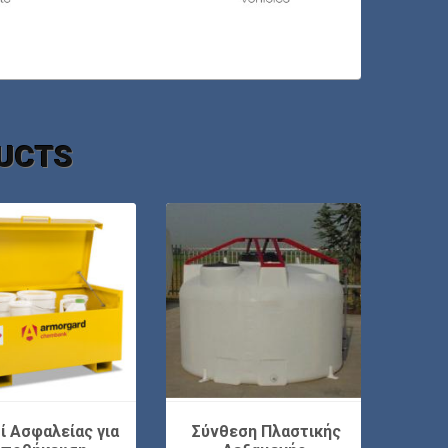
UCTS
ί Ασφαλείας για
Σύνθεση Πλαστικής
Σύν