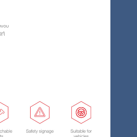
δύνου
οχή