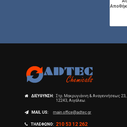
Δεξαμενής
Δεξαμενής
Ασ
οθήκευσης
Δοσομέτρησης Χημικών
Αποθήκ
ΔΙΕΎΘΥΝΣΗ:
Στρ. Μακρυγιάννη & Αναγεννήσεως 23,
12243, Αιγάλεω.
MAIL US:
main.office@adtec.gr
210 53 12 262
ΤΗΛΈΦΩΝΟ: