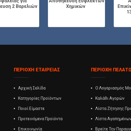
φαλείας για
Αποθήκευση Εύφλεκτων
Α
ευση 2 Βαρελιών
Χημικών
Επικί
1
ΠΕΡΙΟΧΉ ΕΤΑΙΡΕΊΑΣ
ΠΕΡΙΟΧΉ ΠΕΛΑΤ
Αρχική Σελίδα
Ο Λογαριασμός Μ
Κατηγορίες Προϊόντων
Καλάθι Αγορών
Ποιοί Είμαστε
Λίστα Ζήτησης Π
Προτεινόμενα Προϊόντα
Λίστα Αγαπημένω
Επικοινωνία
Βρείτε Την Παραγγ