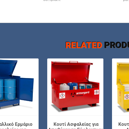
RELATED
PROD
λλικό Ερμάριο
Κουτί Ασφαλείας για
Κουτ