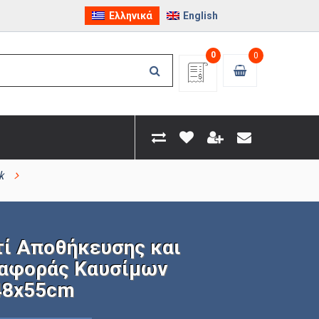
Ελληνικά
English
0
0
k
τί Αποθήκευσης και
αφοράς Καυσίμων
48x55cm