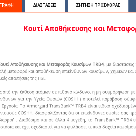
ΙΓΡΑΦΉ
ΔΙΑΣΤΆΣΕΙΣ
ΖΉΤΗΣΗ ΠΡΟΣΦΟΡΆΣ
Κουτί Αποθήκευσης και Μεταφο
Κουτί Αποθήκευσης και Μεταφοράς Καυσίμων TRB4
, με διαστάσεις
λή μεταφορά και αποθήκευση επικίνδυνων καυσίμων, χημικών και 
ικές απαιτήσεις της HSE.
ς από την έκθεση ατόμων σε πιθανό κίνδυνο, η μη συμμόρφωση με 
ίνδυνων για την Υγεία Ουσιών (COSHH) αποτελεί παράβαση σύμφω
 Εργασία. Το Armorgard TransBank™ TRB4 είναι ειδικά σχεδιασμέν
νισμούς COSHH, διασφαλίζοντας ότι οι επικίνδυνες ουσίες σας πρ
διαρροή . Διαθέσιμο και σε άλλα 4 μεγέθη, το TransBank™ TRB4 εί
στάσια και έχει σχεδιαστεί για να φυλάσσει τυπικά δοχεία καυσίμου j