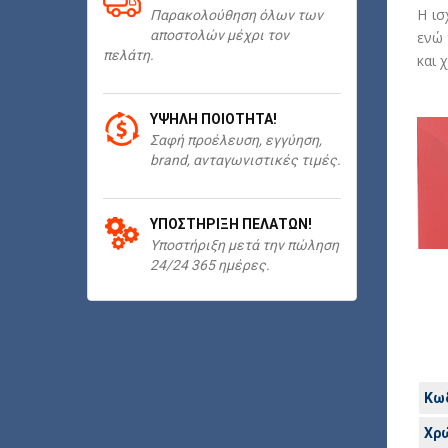
Η ισ
Παρακολούθηση όλων των
αποστολών μέχρι τον
ενώ 
πελάτη.
και 
ΥΨΗΛΉ ΠΟΙΌΤΗΤΑ!
Σαφή προέλευση, εγγύηση,
brand, ανταγωνιστικές τιμές.
ΥΠΟΣΤΉΡΙΞΗ ΠΕΛΑΤΏΝ!
Υποστήριξη μετά την πώληση
24/24 365 ημέρες.
Κωδ
Χρ