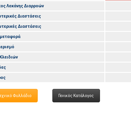
κος Λεκάνης
Διαρροών
τερικές Διαστάσεις
τερικές Διαστάσεις
 μεταφορά
αερισμό
Κλειδιών
δες
ρος
εχνικό Φυλλάδιο
Γενικός Κατάλογος