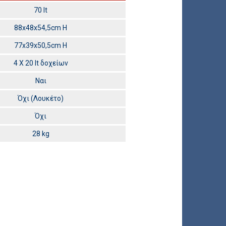
70 lt
88x48x54,5cm H
77x39x50,5cm H
4 Χ 20 lt δοχείων
Ναι
Όχι (Λουκέτο)
Όχι
28 kg