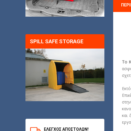
ΠΕΡ
SPILL SAFE STORAGE
Το 
ασφα
σχετ
Εκτό
Επικ
στην
κανο
και 
εργο
ΈΛΕΓΧΟΣ ΑΠΟΣΤΟΛΏΝ!