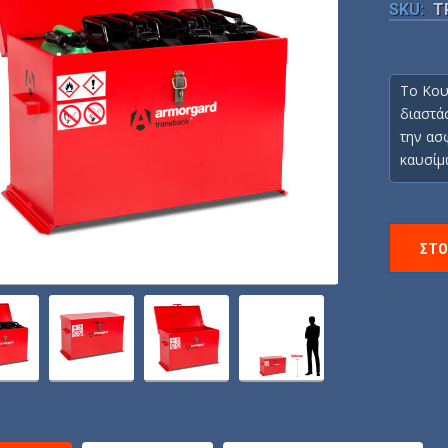
SKU:
T
Το Κου
διαστά
την ασ
καυσίμ
ΣΤΟ