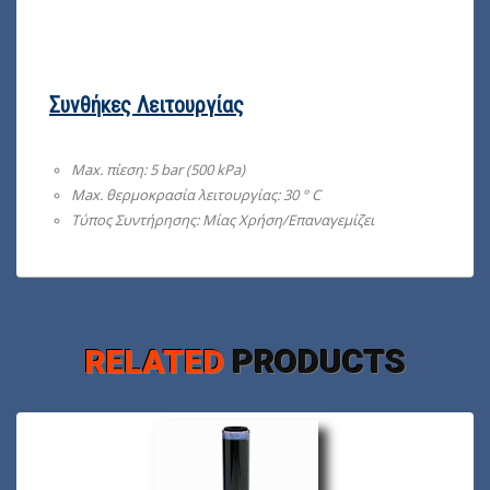
Συνθήκες Λειτουργίας
Max. πίεση: 5 bar (500 kPa)
Max. θερμοκρασία λειτουργίας: 30 ° C
Τύπος Συντήρησης: Μίας Χρήση/Επαναγεμίζει
RELATED
PRODUCTS