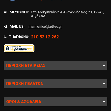
ΔΙΕΎΘΥΝΣΗ:
Στρ. Μακρυγιάννη & Αναγεννήσεως 23, 12243,
Αιγάλεω.
MAIL US:
main.office@adtec.gr
210 53 12 262
ΤΗΛΈΦΩΝΟ:
ΠΕΡΙΟΧΉ ΕΤΑΙΡΕΊΑΣ
ΠΕΡΙΟΧΉ ΠΕΛΑΤΏΝ
ΌΡΟΙ & ΑΣΦΆΛΕΙΑ