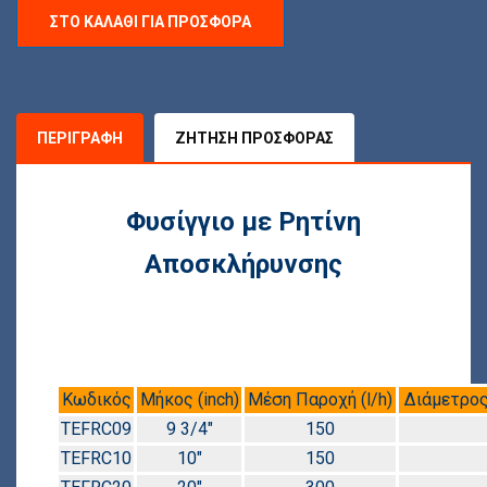
ΣΤΟ ΚΑΛΆΘΙ ΓΙΑ ΠΡΟΣΦΟΡΆ
ΠΕΡΙΓΡΑΦΉ
ΖΉΤΗΣΗ ΠΡΟΣΦΟΡΆΣ
Φυσίγγιο με Ρητίνη
Αποσκλήρυνσης
Κωδικός
Μήκος (inch)
Μέση Παροχή (l/h)
Διάμετρος
TEFRC09
9 3/4″
150
TEFRC10
10″
150