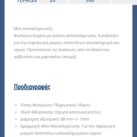
TEFRC20
20″
300
Μίνι Αποσκληρυντής
Φυσίγγιο/Δοχείο με ρητίνη αποσκλήρυνσης. Κατάλληλο
για την παραγωγή μικρών ποσοτήτων αποσκληρυμένου
νερού. Προστατεύει τις συσκευές από τα άλατα του
ασβεστίου και μαγνησίου (πουρί).
Προδιαγραφές
Τύπος Φυσιγγίου: Πληρωτικού Υλικού
Yλικό Φίλτρανσης: Ισχυρά κατιονική ρητίνη
Διάμετρος έξωτερική: 68 mm +/- 1mm
Εφαρμογή: Μini Αποσκληρυντής. Για την παραγωγή
μικρών ποσοτήτων αποσκληρυμένου νερού