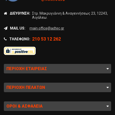
ΔΙΕΎΘΥΝΣΗ:
Στρ. Μακρυγιάννη & Αναγεννήσεως 23, 12243,
Αιγάλεω.
MAIL US:
main.office@adtec.gr
210 53 12 262
ΤΗΛΈΦΩΝΟ:
ΠΕΡΙΟΧΉ ΕΤΑΙΡΕΊΑΣ
ΠΕΡΙΟΧΉ ΠΕΛΑΤΏΝ
ΌΡΟΙ & ΑΣΦΆΛΕΙΑ