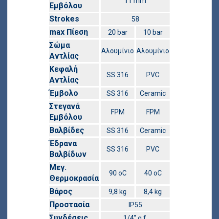
11 mm
Εμβόλου
Strokes
58
max Πίεση
20 bar
10 bar
Σώμα
Αλουμίνιο
Αλουμίνιο
Αντλίας
Κεφαλή
SS 316
PVC
Αντλίας
Έμβολο
SS 316
Ceramic
Στεγανά
FPM
FPM
Εμβόλου
Βαλβίδες
SS 316
Ceramic
Έδρανα
SS 316
PVC
Βαλβίδων
Μεγ.
90 οC
40 οC
Θερμοκρασία
Βάρος
9,8 kg
8,4 kg
Προστασία
IP55
Συνδέσεις
1/4″ g.f.