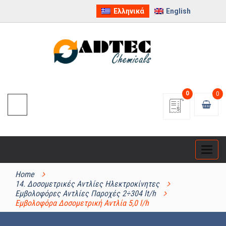
Ελληνικά
English
0
0
Categ
ΚΑΤΗΓΟΡΊΕΣ ΠΡΟΪΌΝΤΩΝ
Home
14. Δοσομετρικές Αντλίες Ηλεκτροκίνητες
Εμβολοφόρες Αντλίες Παροχές 2÷304 lt/h
Εμβολοφόρα Δοσομετρική Αντλία 5,0 l/h