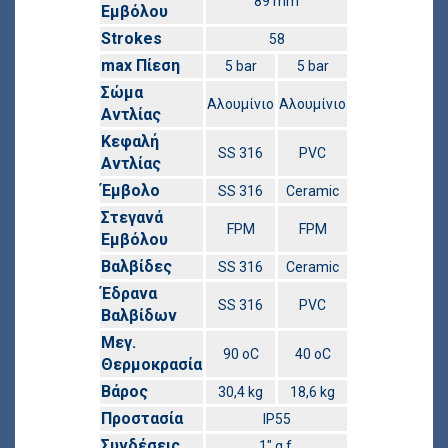
89 mm
Εμβόλου
Strokes
58
max Πίεση
5 bar
5 bar
Σώμα
Αλουμίνιο
Αλουμίνιο
Αντλίας
Κεφαλή
SS 316
PVC
Αντλίας
Έμβολο
SS 316
Ceramic
Στεγανά
FPM
FPM
Εμβόλου
Βαλβίδες
SS 316
Ceramic
Έδρανα
SS 316
PVC
Βαλβίδων
Μεγ.
90 οC
40 οC
Θερμοκρασία
Βάρος
30,4 kg
18,6 kg
Προστασία
IP55
Συνδέσεις
1″ g.f.