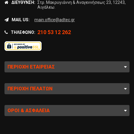
ΔΙΕΎΘΥΝΣΗ:
Στρ. Μακρυγιάννη & Αναγεννήσεως 23, 12243,
Αιγάλεω.
MAIL US:
main.office@adtec.gr
210 53 12 262
ΤΗΛΈΦΩΝΟ:
ΠΕΡΙΟΧΉ ΕΤΑΙΡΕΊΑΣ
ΠΕΡΙΟΧΉ ΠΕΛΑΤΏΝ
ΌΡΟΙ & ΑΣΦΆΛΕΙΑ