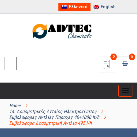
Ελληνικά
English
0
0
Categ
ΚΑΤΗΓΟΡΊΕΣ ΠΡΟΪΌΝΤΩΝ
Home
14. Δοσομετρικές Αντλίες Ηλεκτροκίνητες
Εμβολοφόρες Αντλίες Παροχές 40÷1000 lt/h
Εμβολοφόρα Δοσομετρική Αντλία 495 l/h