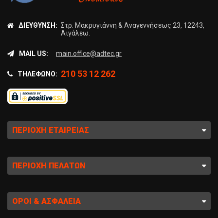
ΔΙΕΎΘΥΝΣΗ:
Στρ. Μακρυγιάννη & Αναγεννήσεως 23, 12243,
Αιγάλεω.
MAIL US:
main.office@adtec.gr
210 53 12 262
ΤΗΛΈΦΩΝΟ:
ΠΕΡΙΟΧΉ ΕΤΑΙΡΕΊΑΣ
ΠΕΡΙΟΧΉ ΠΕΛΑΤΏΝ
ΌΡΟΙ & ΑΣΦΆΛΕΙΑ