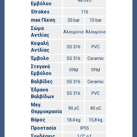
48 mm
Εμβόλου
Strokes
116
max Πίεση
20 bar
10 bar
Σώμα
Αλουμίνιο
Αλουμίνιο
Αντλίας
Κεφαλή
SS 316
PVC
Αντλίας
Έμβολο
SS 316
Ceramic
Στεγανά
FPM
FPM
Εμβόλου
Βαλβίδες
SS 316
Ceramic
Έδρανα
SS 316
PVC
Βαλβίδων
Μεγ.
90 οC
40 οC
Θερμοκρασία
Βάρος
18,4 kg
15,8 kg
Προστασία
IP55
Συνδέσεις
1/2″ g.f.