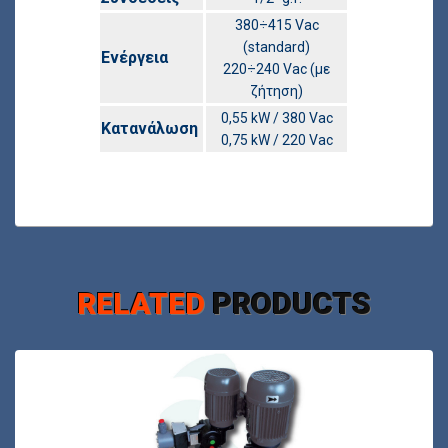
380÷415 Vac
(standard)
Ενέργεια
220÷240 Vac (με
ζήτηση)
0,55 kW / 380 Vac
Κατανάλωση
0,75 kW / 220 Vac
RELATED
PRODUCTS