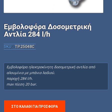
Εμβολοφόρα Δοσομετρική
Αντλία 284 l/h
SKU:
TP.25048C
Εμβολοφόρα ηλεκτροκίνητη δοσομετρική αντλία από
αλουμίνιο με μπάνιο λαδιού.
παροχή 284 l/h.
max πίεση 20 bar.
ΣΤΟ ΚΑΛΆΘΙ ΓΙΑ ΠΡΟΣΦΟΡΆ