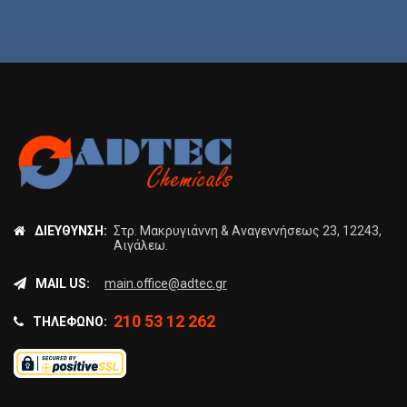
ΔΙΕΎΘΥΝΣΗ:
Στρ. Μακρυγιάννη & Αναγεννήσεως 23, 12243,
Αιγάλεω.
MAIL US:
main.office@adtec.gr
210 53 12 262
ΤΗΛΈΦΩΝΟ: