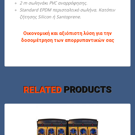
2 m σωληνάκι PVC αναρρόφησης.
Standard EPDM περισταλτικό σωλήνα. Κατόπιν
ζήτησης Silicon ή Santoprene.
Oικονομική και αξιόπιστη λύση για την
δοσομέτρηση των απορρυπαντικών σας
RELATED
PRODUCTS