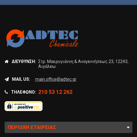
ΔΙΕΎΘΥΝΣΗ:
Στρ. Μακρυγιάννη & Αναγεννήσεως 23, 12243,
Αιγάλεω.
MAIL US:
main.office@adtec.gr
210 53 12 262
ΤΗΛΈΦΩΝΟ:
ΠΕΡΙΟΧΉ ΕΤΑΙΡΕΊΑΣ