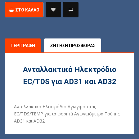
AD31
και
ΣΤΟ ΚΑΛΆΘΙ
AD32
ποσότητα
ΠΕΡΙΓΡΑΦΉ
ΖΉΤΗΣΗ ΠΡΟΣΦΟΡΆΣ
Ανταλλακτικό Ηλεκτρόδιο
EC/TDS για AD31 και AD32
Ανταλλακτικό Ηλεκτρόδιο Αγωγιμότητας
EC/TDS/TEMP για τα φορητά Αγωγιμόμετρα Τσέπης
AD31 και AD32.