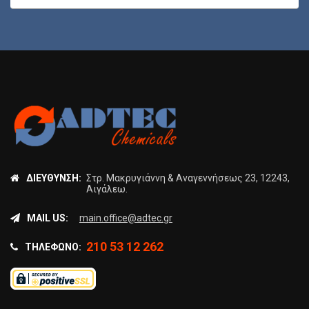
ΔΙΕΎΘΥΝΣΗ:
Στρ. Μακρυγιάννη & Αναγεννήσεως 23, 12243,
Αιγάλεω.
MAIL US:
main.office@adtec.gr
210 53 12 262
ΤΗΛΈΦΩΝΟ: