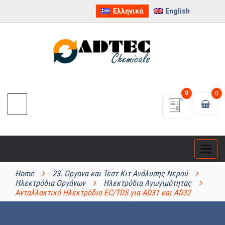
Ελληνικά
English
0
0
Categ
ΚΑΤΗΓΟΡΊΕΣ ΠΡΟΪΌΝΤΩΝ
Home
23. Όργανα και Τεστ Κιτ Ανάλυσης Νερού
Ηλεκτρόδια Οργάνων
Ηλεκτρόδια Αγωγιμότητας
Ανταλλακτικό Ηλεκτρόδιο EC/TDS για AD31 και AD32