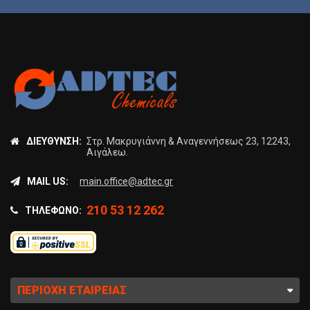
ΔΙΕΎΘΥΝΣΗ:
Στρ. Μακρυγιάννη & Αναγεννήσεως 23, 12243,
Αιγάλεω.
MAIL US:
main.office@adtec.gr
210 53 12 262
ΤΗΛΈΦΩΝΟ:
ΠΕΡΙΟΧΉ ΕΤΑΙΡΕΊΑΣ