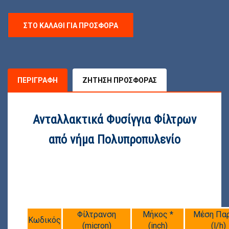
ΣΤΟ ΚΑΛΆΘΙ ΓΙΑ ΠΡΟΣΦΟΡΆ
ΠΕΡΙΓΡΑΦΉ
ΖΉΤΗΣΗ ΠΡΟΣΦΟΡΆΣ
Ανταλλακτικά Φυσίγγια Φίλτρων
από νήμα Πολυπροπυλενίο
Φίλτρανση
Μήκος *
Μέση Πα
Κωδικός
(micron)
(inch)
(l/h)