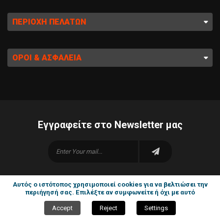
ΠΕΡΙΟΧΉ ΠΕΛΑΤΏΝ
ΌΡΟΙ & ΑΣΦΆΛΕΙΑ
Εγγραφείτε στο Newsletter μας
Αυτός ο ιστότοπος χρησιμοποιεί cookies για να βελτιώσει την
περιήγησή σας. Επιλέξτε αν συμφωνείτε ή όχι με αυτό
©1996-2025 ADTEC Chemicals All Rights Reserved .
|
home
|
sitemap
Accept
Reject
Settings