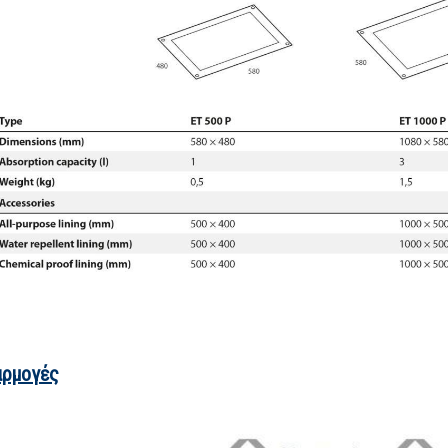
ρμογές