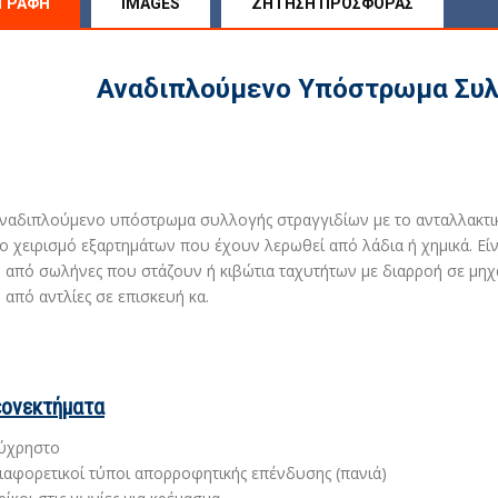
ΙΓΡΑΦΉ
IMAGES
ΖΉΤΗΣΗ ΠΡΟΣΦΟΡΆΣ
Αναδιπλούμενο Υπόστρωμα Συλ
ναδιπλούμενο υπόστρωμα συλλογής στραγγιδίων με το ανταλλακτικ
το χειρισμό εξαρτημάτων που έχουν λερωθεί από λάδια ή χημικά. Είν
 από σωλήνες που στάζουν ή κιβώτια ταχυτήτων με διαρροή σε μηχ
 από αντλίες σε επισκευή κα
.
ονεκτήματα
ύχρηστο
ιαφορετικοί τύποι απορροφητικής επένδυσης (πανιά)