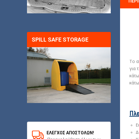
ΠΕΡ
SPILL SAFE STORAGE
To α
για 
κάτω
κάτω
Πλε
Ε
Δ
ΈΛΕΓΧΟΣ ΑΠΟΣΤΟΛΏΝ!