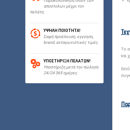
Κ
Παρακολούθηση όλων των
αποστολών μέχρι τον
πελάτη.
ΥΨΗΛΉ ΠΟΙΌΤΗΤΑ!
Τεχ
Σαφή προέλευση, εγγύηση,
brand, ανταγωνιστικές τιμές.
Το α
και 
ΥΠΟΣΤΉΡΙΞΗ ΠΕΛΑΤΏΝ!
Υποστήριξη μετά την πώληση
Εκτό
24/24 365 ημέρες.
συγκ
Παρ