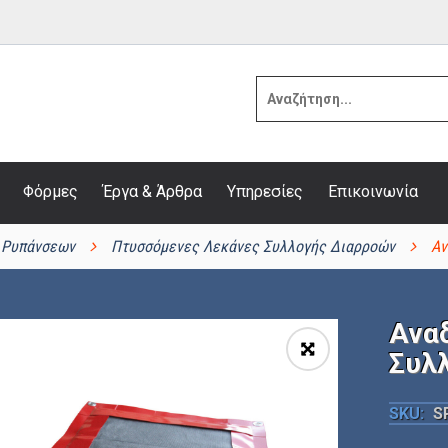
Φόρμες
Έργα & Άρθρα
Υπηρεσίες
Επικοινωνία
ι Ρυπάνσεων
Πτυσσόμενες Λεκάνες Συλλογής Διαρροών
Αν
Ανα
Συλ
🔍
SKU:
S