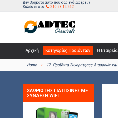
Δεν βρήκατε αυτό που σας ενδιαφέρει ?
Kαλέστε στο:
210 53 12 262
Αρχική
Κατηγορίες Προϊόντων
Η Εταιρεία
ΚΑΤΗΓΟΡΊΕΣ ΠΡΟΪΌΝΤΩΝ
Home
17. Προϊόντα Συγκράτησης Διαρροών κα
ΧΛΩΡΙΩΤΉΣ ΓΙΑ ΠΙΣΊΝΕΣ ΜΕ
ΣΎΝΔΕΣΗ WIFI