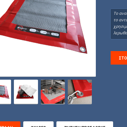
To ανα
το αντ
χρησιμ
λερωθε
ΣΤΟ