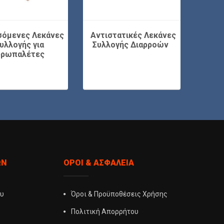
σόμενες Λεκάνες
Αντιστατικές Λεκάνες
Φορ
υλλογής για
Συλλογής Διαρροών
Συλ
υρωπαλέτες
ΏΝ
ΌΡΟΙ & ΑΣΦΆΛΕΙΑ
ου
Όροι & Προϋποθέσεις Χρήσης
Πολιτική Απορρήτου