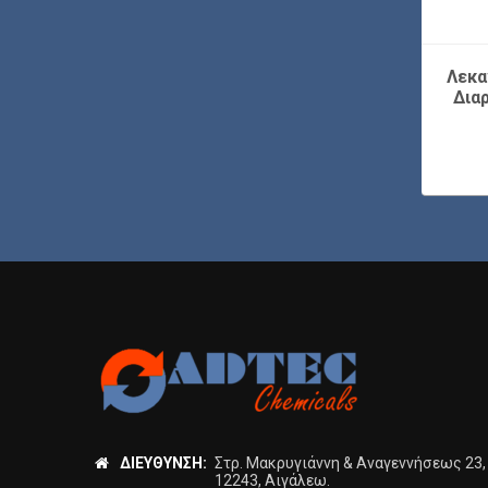
τατικές Λεκάνες
Φορητές Δεξαμενές
Λεκα
ογής Διαρροών
Συλλογής Διαρροών
Δια
Tribund
ΔΙΕΎΘΥΝΣΗ:
Στρ. Μακρυγιάννη & Αναγεννήσεως 23,
12243, Αιγάλεω.