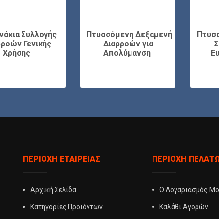
νάκια Συλλογής
Πτυσσόμενη Δεξαμενή
Πτυσ
ρροών Γενικής
Διαρροών για
Σ
Χρήσης
Απολύμανση
Ε
ΠΕΡΙΟΧΉ ΕΤΑΙΡΕΊΑΣ
ΠΕΡΙΟΧΉ ΠΕΛΑΤ
Αρχική Σελίδα
Ο Λογαριασμός Μ
Κατηγορίες Προϊόντων
Καλάθι Αγορών