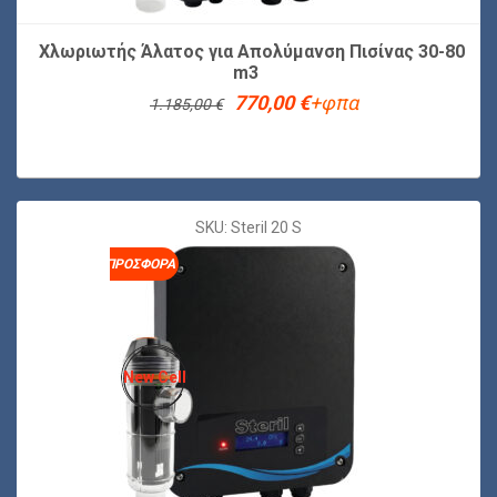
Χλωριωτής Άλατος για Απολύμανση Πισίνας 30-80
m3
Original
Η
770,00
€
+φπα
1.185,00
€
price
τρέχουσα
was:
τιμή
1.185,00 €.
είναι:
770,00 €.
SKU: Steril 20 S
ΠΡΟΣΦΟΡΆ
New Cell