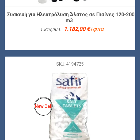
Συσκευή για Ηλεκτρόλυση Άλατος σε Πισίνες 120-200
m3
Original
Η
1.182,00
€
+φπα
1.819,00
€
price
τρέχουσα
was:
τιμή
1.819,00 €.
είναι:
1.182,00 €.
SKU: 4194725
New Cell