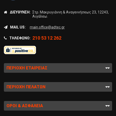
ΔΙΕΎΘΥΝΣΗ:
Στρ. Μακρυγιάννη & Αναγεννήσεως 23, 12243,
Αιγάλεω.
MAIL US:
main.office@adtec.gr
210 53 12 262
ΤΗΛΈΦΩΝΟ:
ΠΕΡΙΟΧΉ ΕΤΑΙΡΕΊΑΣ
ΠΕΡΙΟΧΉ ΠΕΛΑΤΏΝ
ΌΡΟΙ & ΑΣΦΆΛΕΙΑ