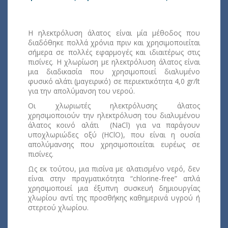
Η ηλεκτρόλυση άλατος είναι μία μέθοδος που
διαδόθηκε πολλά χρόνια πριν και χρησιμοποιείται
σήμερα σε πολλές εφαρμογές και ιδιαιτέρως στις
πισίνες. H χλωρίωση με ηλεκτρόλυση άλατος είναι
μια διαδικασία που χρησιμοποιεί διαλυμένο
φυσικό αλάτι (μαγειρικό) σε περιεκτικότητα 4,0 gr/lt
για την απολύμανση του νερού.
Οι χλωριωτές ηλεκτρόλυσης άλατος
χρησιμοποιούν την ηλεκτρόλυση του διαλυμένου
άλατος κοινό αλάτι (NaCl) για να παράγουν
υποχλωριώδες οξύ (ΗClΟ), που είναι η ουσία
απολύμανσης που χρησιμοποιείται ευρέως σε
πισίνες.
Ως εκ τούτου, μια πισίνα με αλατισμένο νερό, δεν
είναι στην πραγματικότητα “chlorine-free” απλά
χρησιμοποιεί μια έξυπνη συσκευή δημιουργίας
χλωρίου αντί της προσθήκης καθημερινά υγρού ή
στερεού χλωρίου.