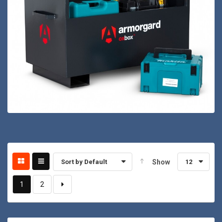
Sort by Default
Show
12
1
2