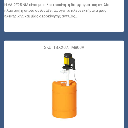
Η VA-2E25.NM είναι μια ηλεκτροκίνητη διαφραγματική αντλία
πλαστική η οποία συνδυάζει άψογα τα πλεονεκτήματα μιας
ηλεκτρικής και μίας αεροκίνητης αντλίας…
SKU: TBXX07.TM800V