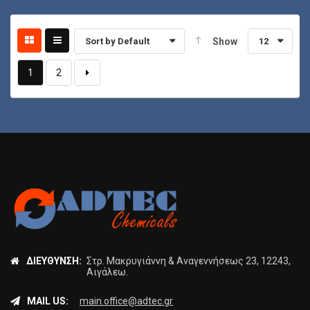
Sort by Default
Show
12
1
2
ΔΙΕΎΘΥΝΣΗ:
Στρ. Μακρυγιάννη & Αναγεννήσεως 23, 12243,
Αιγάλεω.
MAIL US:
main.office@adtec.gr