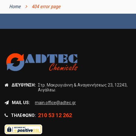
Home
404 error page
ΔΙΕΎΘΥΝΣΗ:
Στρ. Μακρυγιάννη & Αναγεννήσεως 23, 12243,
Αιγάλεω.
MAIL US:
main.office@adtec.gr
210 53 12 262
ΤΗΛΈΦΩΝΟ: